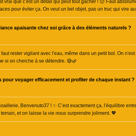
t vrai que c'est un détail qui peut tout gâcher ! 😕 Faut absolumen
caces pour éviter ça. On veut un bel objet, pas un truc qui vire a
nce apaisante chez soi grâce à des éléments naturels ?
il faut rester vigilant avec l'eau, même dans un petit bol. On n'est
e si on cherche à se détendre. 😅🌿
 pour voyager efficacement et profiter de chaque instant ?
joaillerie, Benvenuto37 ! ✨ C'est exactement ça, l'équilibre entre
terrain, et on laisse la vie nous surprendre joliment. 💖